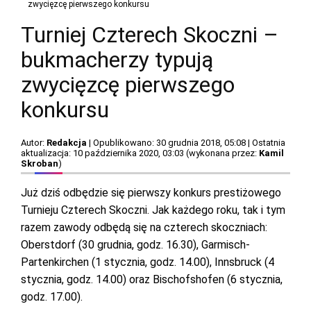
zwycięzcę pierwszego konkursu
Turniej Czterech Skoczni –
bukmacherzy typują
zwycięzcę pierwszego
konkursu
Autor:
Redakcja
| Opublikowano: 30 grudnia 2018, 05:08 | Ostatnia
aktualizacja: 10 października 2020, 03:03 (wykonana przez:
Kamil
Skroban
)
Już dziś odbędzie się pierwszy konkurs prestiżowego
Turnieju Czterech Skoczni. Jak każdego roku, tak i tym
razem zawody odbędą się na czterech skoczniach:
Oberstdorf (30 grudnia, godz. 16.30), Garmisch-
Partenkirchen (1 stycznia, godz. 14.00), Innsbruck (4
stycznia, godz. 14.00) oraz Bischofshofen (6 stycznia,
godz. 17.00).