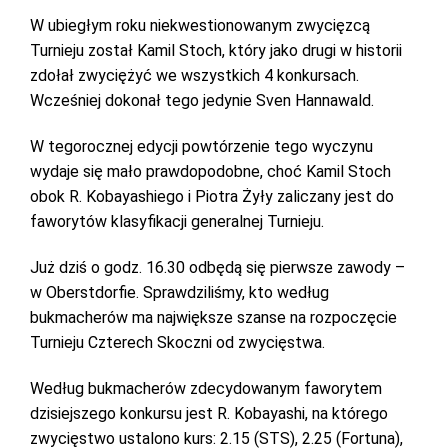
W ubiegłym roku niekwestionowanym zwycięzcą
Turnieju został Kamil Stoch, który jako drugi w historii
zdołał zwyciężyć we wszystkich 4 konkursach.
Wcześniej dokonał tego jedynie Sven Hannawald.
W tegorocznej edycji powtórzenie tego wyczynu
wydaje się mało prawdopodobne, choć Kamil Stoch
obok R. Kobayashiego i Piotra Żyły zaliczany jest do
faworytów klasyfikacji generalnej Turnieju.
Już dziś o godz. 16.30 odbędą się pierwsze zawody –
w Oberstdorfie. Sprawdziliśmy, kto według
bukmacherów ma największe szanse na rozpoczęcie
Turnieju Czterech Skoczni od zwycięstwa.
Według bukmacherów zdecydowanym faworytem
dzisiejszego konkursu jest R. Kobayashi, na którego
zwycięstwo ustalono kurs: 2.15 (STS), 2.25 (Fortuna),