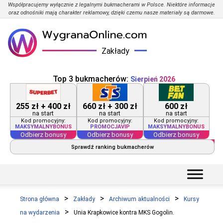
Współpracujemy wyłącznie z legalnymi bukmacherami w Polsce. Niektóre informacje
oraz odnośniki mają charakter reklamowy, dzięki czemu nasze materiały są darmowe.
Zakłady
Top 3 bukmacherów:
Sierpień 2026
255 zł + 400 zł
660 zł + 300 zł
600 zł
na start
na start
na start
Kod promocyjny:
Kod promocyjny:
Kod promocyjny:
MAKSYMALNYBONUS
PROMOCJAVIP
MAKSYMALNYBONUS
Odbierz bonusy
Odbierz bonusy
Odbierz bonusy
Sprawdź ranking bukmacherów
Strona główna
Zakłady
Archiwum aktualności
Kursy
na wydarzenia
Unia Krapkowice kontra MKS Gogolin.