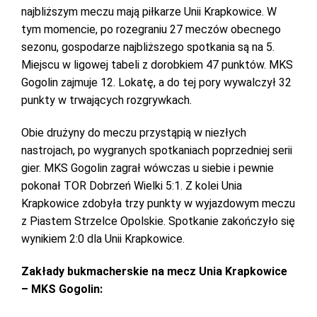
najbliższym meczu mają piłkarze Unii Krapkowice. W
tym momencie, po rozegraniu 27 meczów obecnego
sezonu, gospodarze najbliższego spotkania są na 5.
Miejscu w ligowej tabeli z dorobkiem 47 punktów. MKS
Gogolin zajmuje 12. Lokatę, a do tej pory wywalczył 32
punkty w trwających rozgrywkach.
Obie drużyny do meczu przystąpią w niezłych
nastrojach, po wygranych spotkaniach poprzedniej serii
gier. MKS Gogolin zagrał wówczas u siebie i pewnie
pokonał TOR Dobrzeń Wielki 5:1. Z kolei Unia
Krapkowice zdobyła trzy punkty w wyjazdowym meczu
z Piastem Strzelce Opolskie. Spotkanie zakończyło się
wynikiem 2:0 dla Unii Krapkowice.
Zakłady bukmacherskie na mecz Unia Krapkowice
– MKS Gogolin: