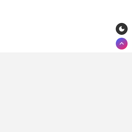
Pełna lista legalnych bukmacherów w Polsce (kolejność
alfabetyczna):
AdmiralBet, Betclic, Betcris, Betfan, Betters,
ComeOn, ETOTO, forBET, Fortuna, Fuksiarz, Lebull, LV BET,
PZBuk, STS, Superbet, TOTALbet, Traf. Korzystaj wyłącznie
z usług firm bukmacherskich działających legalnie,
posiadających zezwolenie Ministra Finansów. Udział w
nielegalnych grach hazardowych jest prawnie zabroniony i
karalny.