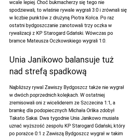
wcale lepiej. Choć bukmacherzy się tego nie
spodziewali, to właśnie rywale wygrali 3:0 i zrównali się
w liczbie punktów z drużyną Piotra Kołca. Po raz
ostatni bydgoszczanie zanotowali trzy oczka w
rywalizacji z KP Starogard Gdański. Wówczas po
bramce Mateusza Oczkowskiego wygrali 1:0.
Unia Janikowo balansuje tuż
nad strefą spadkową
Najbliższy rywal Zawiszy Bydgoszcz także nie wygrał
w dwóch poprzednich kolejkach. W ostatniej
zremisowali oni z wiceliderem ze Szczecina 1:1, a
bramkę dla podopiecznych Michała Orlika zdobył
Takato Sakai. Dwa tygodnie Unia Janikowo musiała
uznać wyższość zespołu KP Starogard Gdański, który
po porażce 0:1 z Zawiszą Bydgoszcz wygrał w takim