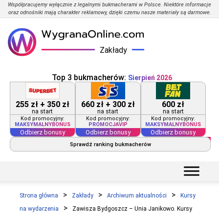
Współpracujemy wyłącznie z legalnymi bukmacherami w Polsce. Niektóre informacje
oraz odnośniki mają charakter reklamowy, dzięki czemu nasze materiały są darmowe.
Zakłady
Top 3 bukmacherów:
Sierpień 2026
255 zł + 350 zł
660 zł + 300 zł
600 zł
na start
na start
na start
Kod promocyjny:
Kod promocyjny:
Kod promocyjny:
MAKSYMALNYBONUS
PROMOCJAVIP
MAKSYMALNYBONUS
Odbierz bonusy
Odbierz bonusy
Odbierz bonusy
Sprawdź ranking bukmacherów
Strona główna
Zakłady
Archiwum aktualności
Kursy
na wydarzenia
Zawisza Bydgoszcz – Unia Janikowo. Kursy