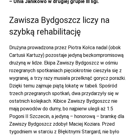
– Unia Janikowo w drugiej grupie III ligi.
Zawisza Bydgoszcz liczy na
szybką rehabilitację
Drużyna prowadzona przez Piotra Kołca nadal (obok
Cartusii Kartuzy) pozostaje jedyną bezkompromisową
drużyną w lidze. Ekipa Zawiszy Bydgoszcz w ośmiu
rozegranych spotkaniach pięciokrotnie cieszyła się z
wygranej, a trzy razy musiała przełknąć gorycz porażki.
Dzięki temu zajmuje piątą lokatę w tabeli. Spośród
trzech przegranych spotkań, dwa przydarzyły się w
ostatnich kolejkach. Kibice Zawiszy Bydgoszcz nie
mają powodów do dumy, bo najpierw ulegli aż 1:5
Pogoni II Szczecin, a jedyną – honorową – bramkę dla
Zawiszy Bydgoszcz zdobył Maciej Koziara. Przed
tygodniem w starciu z Błękitnymi Stargard, nie było