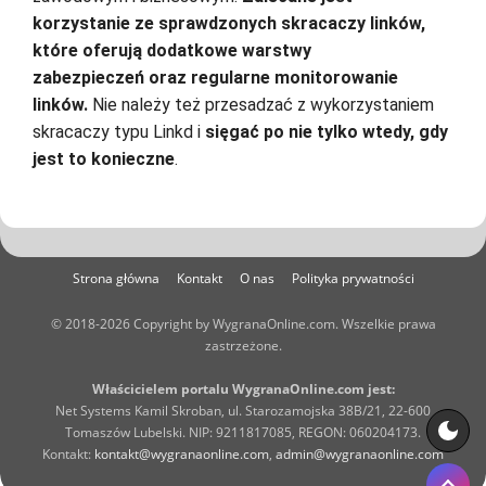
korzystanie ze sprawdzonych skracaczy linków,
które oferują dodatkowe warstwy
zabezpieczeń oraz regularne monitorowanie
linków.
Nie należy też przesadzać z wykorzystaniem
skracaczy typu Linkd i
sięgać po nie tylko wtedy, gdy
jest to konieczne
.
Strona główna
Kontakt
O nas
Polityka prywatności
© 2018-2026 Copyright by WygranaOnline.com. Wszelkie prawa
zastrzeżone.
Właścicielem portalu WygranaOnline.com jest:
Net Systems Kamil Skroban, ul. Starozamojska 38B/21, 22-600
Tomaszów Lubelski. NIP: 9211817085, REGON: 060204173.
Kontakt:
kontakt@wygranaonline.com
,
admin@wygranaonline.com