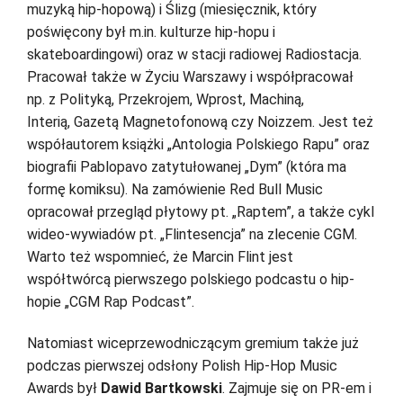
muzyką hip-hopową) i Ślizg (miesięcznik, który
poświęcony był m.in. kulturze hip-hopu i
skateboardingowi) oraz w stacji radiowej Radiostacja.
Pracował także w Życiu Warszawy i współpracował
np. z Polityką, Przekrojem, Wprost, Machiną,
Interią, Gazetą Magnetofonową czy Noizzem. Jest też
współautorem książki „Antologia Polskiego Rapu” oraz
biografii Pablopavo zatytułowanej „Dym” (która ma
formę komiksu). Na zamówienie Red Bull Music
opracował przegląd płytowy pt. „Raptem”, a także cykl
wideo-wywiadów pt. „Flintesencja” na zlecenie CGM.
Warto też wspomnieć, że Marcin Flint jest
współtwórcą pierwszego polskiego podcastu o hip-
hopie „CGM Rap Podcast”.
Natomiast wiceprzewodniczącym gremium także już
podczas pierwszej odsłony Polish Hip-Hop Music
Awards był
Dawid Bartkowski
. Zajmuje się on PR-em i