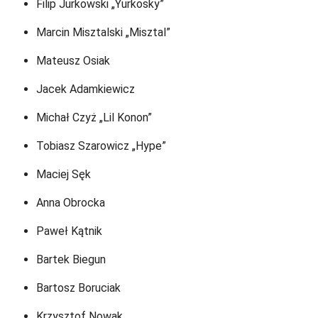
Filip Jurkowski „Yurkosky”
Marcin Misztalski „Misztal”
Mateusz Osiak
Jacek Adamkiewicz
Michał Czyż „Lil Konon”
Tobiasz Szarowicz „Hype”
Maciej Sęk
Anna Obrocka
Paweł Kątnik
Bartek Biegun
Bartosz Boruciak
Krzysztof Nowak