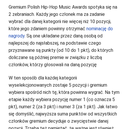
Gremium Polish Hip-Hop Music Awards spotyka się na
2 zebraniach. Każdy jego członek ma za zadanie
wybrać dla danej kategorii nie więcej niż 10 pozycji,
które jego zdaniem powinny otrzymać
nominację do
nagrody
. Są one układane przez daną osobą od
najlepszej do najsłabszej, na podstawie czego
przyznawane są punkty (od 10 do 1 pkt), do których
doliczane są później premie w związku z liczbą
członków, którzy głosowali na daną pozycję
W ten sposób dla każdej kategorii
wyselekcjonowanych zostaje 5 pozycji i gremium
wybiera spośród nich tę, która powinna wygrać. Na tym
etapie każdy wybiera pozycję numer 1 (co oznacza 5
pkt), numer 2 (za 3 pkt) i numer 3 (za 1 pkt). Jak łatwo
się domyślić, najwyższa suma punktów od wszystkich
członków gremium decyduje o zwycięstwie danej
pozycji. Trzeba też pamiętać, że ważne jest również