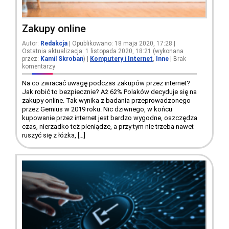
Zakupy online
Autor:
Redakcja
| Opublikowano: 18 maja 2020, 17:28 |
Ostatnia aktualizacja: 1 listopada 2020, 18:21 (wykonana
przez:
Kamil Skroban
)
|
Komputery i Internet
,
Inne
|
Brak
komentarzy
Na co zwracać uwagę podczas zakupów przez internet?
Jak robić to bezpiecznie? Aż 62% Polaków decyduje się na
zakupy online. Tak wynika z badania przeprowadzonego
przez Gemius w 2019 roku. Nic dziwnego, w końcu
kupowanie przez internet jest bardzo wygodne, oszczędza
czas, nierzadko też pieniądze, a przy tym nie trzeba nawet
ruszyć się z łóżka, […]