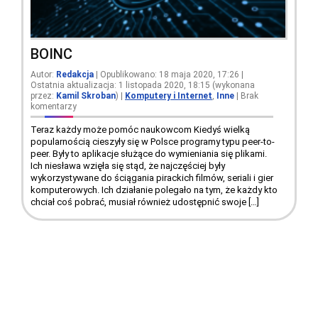
BOINC
Autor:
Redakcja
| Opublikowano: 18 maja 2020, 17:26 |
Ostatnia aktualizacja: 1 listopada 2020, 18:15 (wykonana
przez:
Kamil Skroban
)
|
Komputery i Internet
,
Inne
|
Brak
komentarzy
Teraz każdy może pomóc naukowcom Kiedyś wielką
popularnością cieszyły się w Polsce programy typu peer-to-
peer. Były to aplikacje służące do wymieniania się plikami.
Ich niesława wzięła się stąd, że najczęściej były
wykorzystywane do ściągania pirackich filmów, seriali i gier
komputerowych. Ich działanie polegało na tym, że każdy kto
chciał coś pobrać, musiał również udostępnić swoje […]