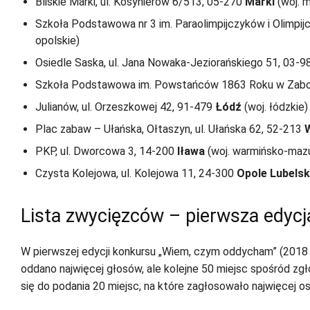
Bliskie Marki, ul. Kosynierów 6/513, 05-270
Marki
(woj. 
Szkoła Podstawowa nr 3 im. Paraolimpijczyków i Olimpij
opolskie)
Osiedle Saska, ul. Jana Nowaka-Jeziorańskiego 51, 03-
Szkoła Podstawowa im. Powstańców 1863 Roku w Zaboro
Julianów, ul. Orzeszkowej 42, 91-479
Łódź
(woj. łódzkie)
Plac zabaw – Ułańska, Ołtaszyn, ul. Ułańska 62, 52-213
PKP, ul. Dworcowa 3, 14-200
Iława
(woj. warmińsko-mazu
Czysta Kolejowa, ul. Kolejowa 11, 24-300
Opole Lubelsk
Lista zwycięzców – pierwsza edyc
W pierwszej edycji konkursu „Wiem, czym oddycham” (2018 r.) 
oddano najwięcej głosów, ale kolejne 50 miejsc spośród zg
się do podania 20 miejsc, na które zagłosowało najwięcej o