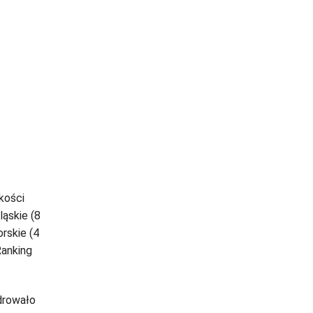
akości
ląskie (8
orskie (4
Ranking
drowało