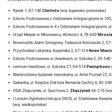
Rynek 1, 87-140
Chełmża
(woj. kujawsko-pomorskie)
Szkoła Podstawowa z Oddziałami Integracyjnymi nr 105,
Szkoła Podstawowa nr 4 z Oddziałami Integracyjnymi, ul
Urząd Miejski w Mirosławcu, Wolności 4, 78-650
Mirosł
Noworudzki Alarm Smogowy, Tadeusza Kościuszki 2, 57
Przychodnia Lekarska, Kopernika 2, 67-124
Nowe Miast
Szkoła Podstawowa w Uwielinach, ul. Szkolna 2, 05-540
centrum handlowe, ul. Szkolna 27, 64-514
Pamiątkowo
(
Wielorodzinny budynek mieszkalny, ul. Armii Poznań 22, 
Siekierka, ul. Księdza Doktora Bernarda Sychty 6, 83-34
OSiR Zbąszynek, ul. Sportowa 2,
Zbąszynek
66-210 (woj.
I Liceum Ogólnokształcące EKOS, ul. Stanisława Kwaśn
(woj. wielkopolskie)