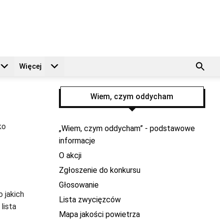
Więcej
Wiem, czym oddycham
ko
„Wiem, czym oddycham” - podstawowe
informacje
O akcji
Zgłoszenie do konkursu
Głosowanie
 jakich
Lista zwycięzców
lista
Mapa jakości powietrza