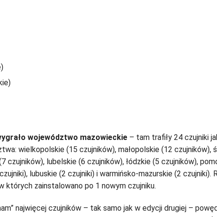
)
ie)
ygrało województwo mazowieckie
– tam trafiły 24 czujniki j
wa: wielkopolskie (15 czujników), małopolskie (12 czujników), ś
7 czujników), lubelskie (6 czujników), łódzkie (5 czujników), pom
zujniki), lubuskie (2 czujniki) i warmińsko-mazurskie (2 czujniki). 
w których zainstalowano po 1 nowym czujniku.
am” najwięcej czujników – tak samo jak w edycji drugiej – powę