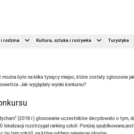
i rodzina
Kultura, sztuka i rozrywka
Turystyka
ożna było na kilka tysięcy miejsc, które zostały zgłoszone ja
powietrza. Jak wyglądały wyniki konkursu?
konkursu
dycham” (2018 r.) głosowanie uczestników decydowało o tym, do
 lokalizacji rozstrzygał ranking szkół. Poniżej opublikowana jest 
c (w tym szkół), na które oddano najwięcej głosów: