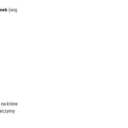
mek
(woj.
, na które
aniczymy