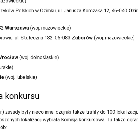
mazowieckie)
czyków Polskich w Ozimku, ul. Janusza Korczaka 12, 46-040
Ozi
982
Warszawa
(woj. mazowieckie)
wie, ul. Stołeczna 182, 05-083
Zaborów
(woj. mazowieckie)
Wrocław
(woj. dolnośląskie)
rskie)
ie
(woj. lubelskie)
ja konkursu
zasady były nieco inne: czujniki także trafiły do 100 lokalizacji
łoszonych lokalizacji wybrała Komisja konkursowa. Tu także ogr
sób: