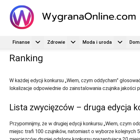
Finanse
Zdrowie
Moda i uroda
Dom 
Ranking
W każdej edycji konkursu „Wiem, czym oddycham” głosować m
lokalizacje odpowiednie do zainstalowania czujnika jakości 
Lista zwycięzców – druga edycja 
Przypomnijmy, że w drugiej edycji konkursu „Wiem, czym od
miejsc trafi 100 czujników, natomiast o wyborze kolejnych 50
zwycięzców drugiej odsłony konkursu prezentująca 20 miejs