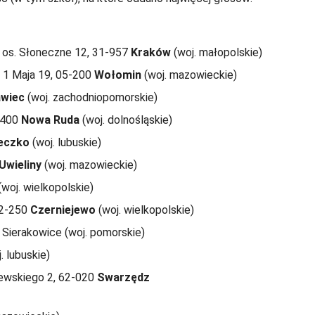
 os. Słoneczne 12, 31-957
Kraków
(woj. małopolskie)
. 1 Maja 19, 05-200
Wołomin
(woj. mazowieckie)
awiec
(woj. zachodniopomorskie)
-400
Nowa Ruda
(woj. dolnośląskie)
eczko
(woj. lubuskie)
Uwieliny
(woj. mazowieckie)
woj. wielkopolskie)
62-250
Czerniejewo
(woj. wielkopolskie)
0 Sierakowice (woj. pomorskie)
 lubuskie)
iewskiego 2, 62-020
Swarzędz