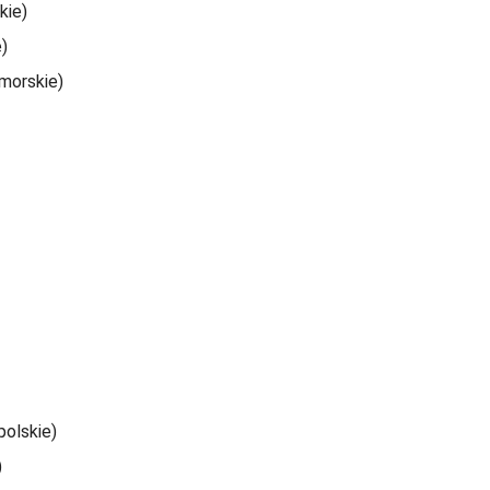
kie)
)
morskie)
polskie)
)