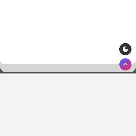
Strona główna
Kontakt
O nas
Polityka prywatności
© 2018-2026 Copyright by WygranaOnline.com. Wszelkie prawa
zastrzeżone.
Właścicielem portalu WygranaOnline.com jest:
Net Systems Kamil Skroban, ul. Starozamojska 38B/21, 22-600
Tomaszów Lubelski. NIP: 9211817085, REGON: 060204173.
Kontakt:
kontakt@wygranaonline.com
,
admin@wygranaonline.com