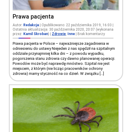
Prawa pacjenta
Autor:
Redakcja
| Opublikowano: 22 października 2019, 16:03 |
Ostatnia aktualizacja: 30 października 2020, 20:07 (wykonana
przez:
Kamil Skroban
)
|
Zdrowie
,
Inne
|
Brak komentarzy
Prawa pacjenta w Polsce – najważniejsze zagadnienia w
odniesieniu do ustawy Niejeden z nas spędził na szpitalnym
oddziale przynajmniej kilka dni – z powodu wypadku,
pogorszenia stanu zdrowia czy dawno planowanej operacji.
Powodów może być naprawdę mnóstwo. Szpital nie jest
miejscem, z którym (nie licząc pracowników ochrony
zdrowia) mamy styczność na co dzień. W związku […]